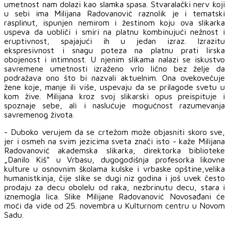
umetnost nam dolazi kao slamka spasa. Stvaralački nerv koji
u sebi ima Milijana Radovanović raznolik je i tematski
rasplinut, ispunjen nemirom i žestinom koju ova slikarka
uspeva da uobliči i smiri na platnu kombinujući nežnost i
eruptivnost, spajajući ih u jedan izraz. Izrazitu
ekspresivnost i snagu poteza na platnu prati lirska
obojenost i intimnost. U njenim slikama nalazi se iskustvo
savremene umetnosti izraženo vrlo lično bez želje da
podražava ono što bi nazvali aktuelnim. Ona ovekovečuje
žene koje, manje ili više, uspevaju da se prilagode svetu u
kom žive. Milijana kroz svoj slikarski opus preispituje i
spoznaje sebe, ali i naslućuje mogućnost razumevanja
savremenog života.
- Duboko verujem da se crtežom može objasniti skoro sve,
jer i osmeh na svim jezicima sveta znači isto - kaže Milijana
Radovanović akademska slikarka, direktorka biblioteke
„Danilo Kiš“ u Vrbasu, dugogodišnja profesorka likovne
kulture u osnovnim školama kulske i vrbaske opštine,velika
humanistkinja, čije slike se dugi niz godina i još uvek često
prodaju za decu obolelu od raka, nezbrinutu decu, stara i
iznemogla lica. Slike Milijane Radovanović Novosađani će
moći da vide od 25. novembra u Kulturnom centru u Novom
Sadu.