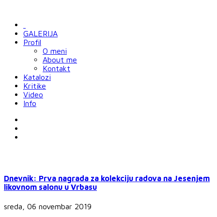
GALERIJA
Profil
O meni
About me
Kontakt
Katalozi
Kritike
Video
Info
Dnevnik: Prva nagrada za kolekciju radova na Jesenjem
likovnom salonu u Vrbasu
sreda, 06 novembar 2019