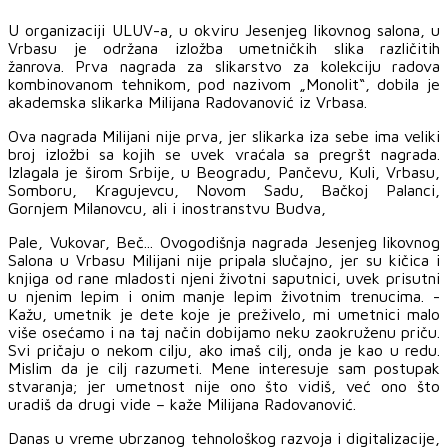
U organizaciji ULUV-a, u okviru Jesenjeg likovnog salona, u
Vrbasu je održana izložba umetničkih slika različitih
žanrova. Prva nagrada za slikarstvo za kolekciju radova
kombinovanom tehnikom, pod nazivom „Monolit“, dobila je
akademska slikarka Milijana Radovanović iz Vrbasa.
Ova nagrada Milijani nije prva, jer slikarka iza sebe ima veliki
broj izložbi sa kojih se uvek vraćala sa pregršt nagrada.
Izlagala je širom Srbije, u Beogradu, Pančevu, Kuli, Vrbasu,
Somboru, Kragujevcu, Novom Sadu, Bačkoj Palanci,
Gornjem Milanovcu, ali i inostranstvu Budva,
Pale, Vukovar, Beč... Ovogodišnja nagrada Jesenjeg likovnog
Salona u Vrbasu Milijani nije pripala slučajno, jer su kičica i
knjiga od rane mladosti njeni životni saputnici, uvek prisutni
u njenim lepim i onim manje lepim životnim trenucima. -
Kažu, umetnik je dete koje je preživelo, mi umetnici malo
više osećamo i na taj način dobijamo neku zaokruženu priču.
Svi pričaju o nekom cilju, ako imaš cilj, onda je kao u redu.
Mislim da je cilj razumeti. Mene interesuje sam postupak
stvaranja; jer umetnost nije ono što vidiš, već ono što
uradiš da drugi vide – kaže Milijana Radovanović.
Danas u vreme ubrzanog tehnološkog razvoja i digitalizacije,